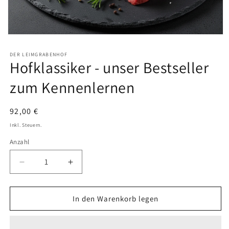
e
:
Medien
1
in
DER LEIMGRABENHOF
Modal
Hofklassiker - unser Bestseller
öffnen
zum Kennenlernen
Normaler
92,00 €
Preis
Inkl. Steuern.
Anzahl
Verringere
Erhöhe
die
die
Menge
Menge
für
für
In den Warenkorb legen
Hofklassiker
Hofklassiker
-
-