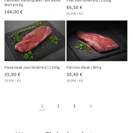
Familien- Vorratspaket · der beste
Filet vom Strohrind | 1.000g
Wert pro kg
Normaler
66,50 €
Normaler
144,00 €
GRUNDPREIS
PRO
Preis
66,50€
/
KG
Preis
Flanksteak vom Strohrind | 1.000g
Flat Iron Steak | 800 g
Normaler
35,90 €
Normaler
30,40 €
GRUNDPREIS
PRO
GRUNDPREIS
PRO
Preis
35,90€
/
KG
Preis
38,00€
/
KG
1
2
3