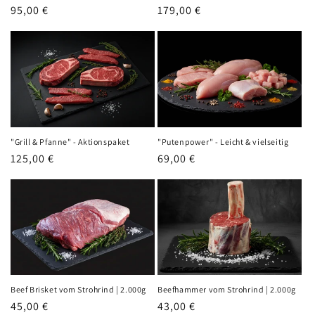
Normaler
95,00 €
Normaler
179,00 €
Preis
Preis
"Grill & Pfanne" - Aktionspaket
"Putenpower" - Leicht & vielseitig
Normaler
125,00 €
Normaler
69,00 €
Preis
Preis
Beef Brisket vom Strohrind | 2.000g
Beefhammer vom Strohrind | 2.000g
Normaler
45,00 €
Normaler
43,00 €