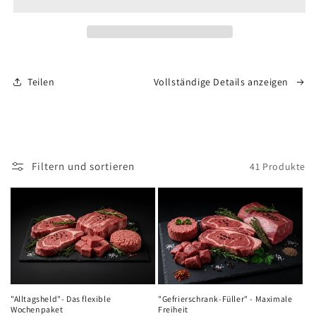
unser
unser
Bestseller
Bestseller
zum
zum
Kennenlernen
Kennenlernen
Teilen
Vollständige Details anzeigen
Filtern und sortieren
41 Produkte
"Alltagsheld"- Das flexible
"Gefrierschrank-Füller" - Maximale
Wochenpaket
Freiheit